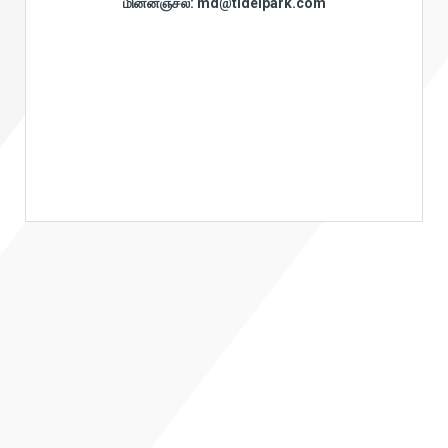
மின்னஞ்சல்: md@tidelpark.com