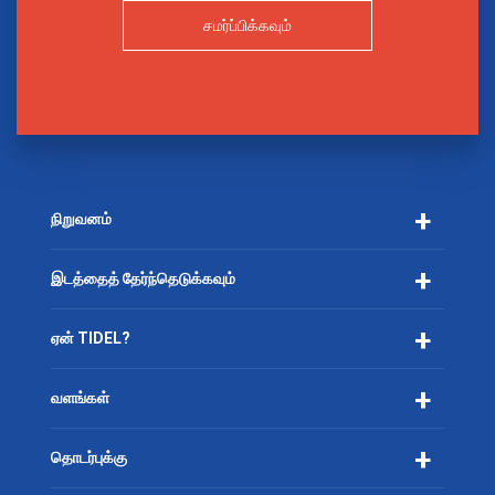
சமர்ப்பிக்கவும்
நிறுவனம்
இடத்தைத் தேர்ந்தெடுக்கவும்
ஏன் TIDEL?
வளங்கள்
தொடர்புக்கு