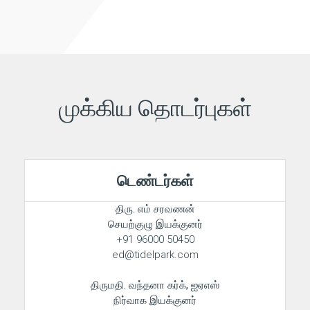
முக்கிய தொடர்புகள்
டெண்டர்கள்
திரு. எம் சரவணன்
செயற்குழு இயக்குனர்
+91 96000 50450
ed@tidelpark.com
திருமதி. வந்தனா கர்க், ஐஏஎஸ்
நிர்வாக இயக்குனர்