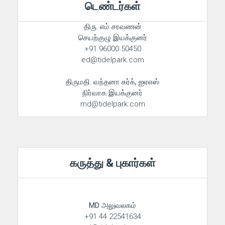
டெண்டர்கள்
திரு. எம் சரவணன்
செயற்குழு இயக்குனர்
+91 96000 50450
ed@tidelpark.com
திருமதி. வந்தனா கர்க், ஐஏஎஸ்
நிர்வாக இயக்குனர்
md@tidelpark.com
கருத்து & புகார்கள்
MD அலுவலகம்
+91 44 22541634