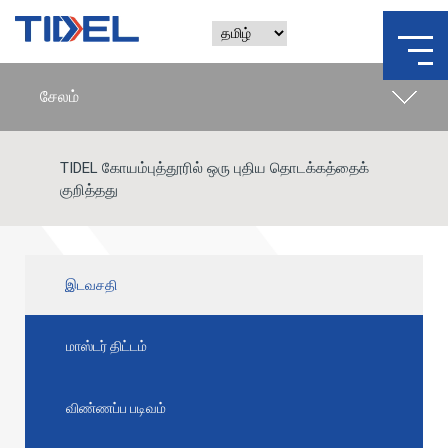
TIDEL கோயம்புத்தூரில் ஒரு புதிய தொடக்கத்தைக்
குறித்தது
இடவசதி
மாஸ்டர் திட்டம்
விண்ணப்ப படிவம்